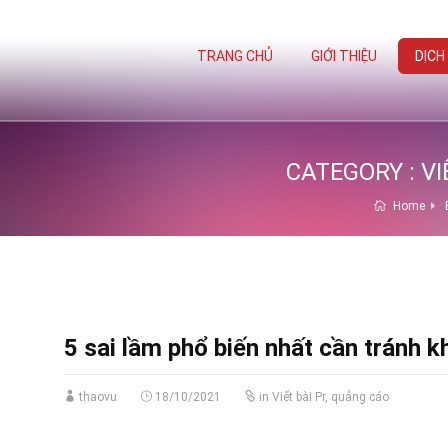
TRANG CHỦ
GIỚI THIỆU
DỊCH
CATEGORY : VI
Home
5 sai lầm phổ biến nhất cần tránh kh
thaovu
18/10/2021
in
Viết bài Pr, quảng cáo