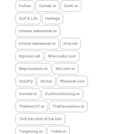
Forbes
GameK.vn
GenK.vn
Golf & Life
Heritage
Ictnews.vietnamnet.vn
Infonet.vietnamnet.vn
iOne.net
Ngoisao.net
Nhaccuatui.com
Nhipcaudautu.vn
Nld.com.vn
One2Fly
Otofun
Phununet.com
Saostar.vn
Suckhoedoisong.vn
Thethao247.vn
Thethaovanhoa.vn
Thời báo Kinh tế Sài Gòn
Tienphong.vn
Tinhte.vn