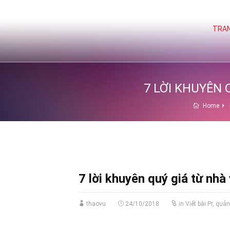
TRAN
7 LỜI KHUYÊN 
Home
7 lời khuyên quý giá từ nhà
thaovu
24/10/2018
in
Viết bài Pr, quả