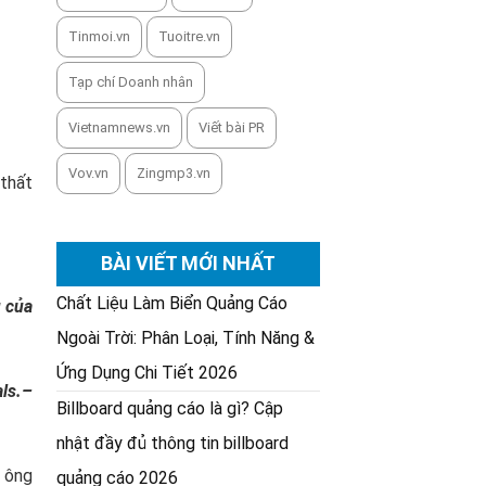
Tinmoi.vn
Tuoitre.vn
Tạp chí Doanh nhân
Vietnamnews.vn
Viết bài PR
Vov.vn
Zingmp3.vn
 thất
BÀI VIẾT MỚI NHẤT
Chất Liệu Làm Biển Quảng Cáo
u của
Ngoài Trời: Phân Loại, Tính Năng &
Ứng Dụng Chi Tiết 2026
als.–
Billboard quảng cáo là gì? Cập
nhật đầy đủ thông tin billboard
, ông
quảng cáo 2026