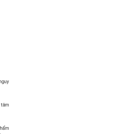
nguy
g tâm
 phẩm