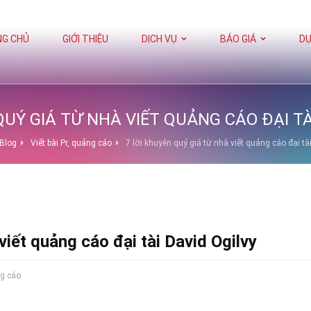
G CHỦ
GIỚI THIỆU
DỊCH VỤ
BÁO GIÁ
DỰ
QUÝ GIÁ TỪ NHÀ VIẾT QUẢNG CÁO ĐẠI TÀ
Blog
Viết bài Pr, quảng cáo
7 lời khuyên quý giá từ nhà viết quảng cáo đại tà
 viết quảng cáo đại tài David Ogilvy
ng cáo