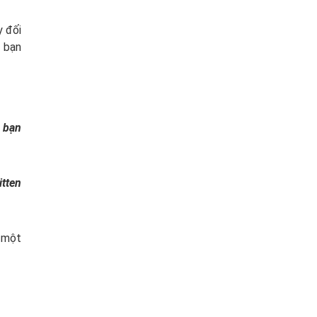
y đối
ì bạn
, bạn
itten
g một