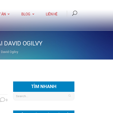
 ÁN
BLOG
LIÊN HỆ
I DAVID OGILVY
i David Ogilvy
TÌM NHANH
0