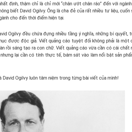
hất định, thậm chỉ là chỉ mới “chân ướt chân ráo” đến với ngành
hông biết David Ogilvy. Ông là cha đẻ của rất nhiều tư liệu, cuốn
ành cho đến thời điểm hiện tại.
vid Ogilvy đều chứa đựng nhiều tầng ý nghĩa, những bí quyết, 
hục được độc giả. Viết quảng cáo tuyệt đối không phải là một
àn rồi sáng tạo ra con chữ. Viết quảng cáo vừa cần có cái chất
 nhưng lại cần có tính thực tế, bám sát vào làm nổi bật sản ph
mà David Ogilvy luôn tâm niệm trong từng bài viết của mình!