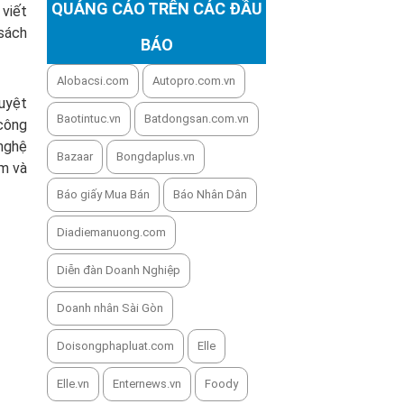
QUẢNG CÁO TRÊN CÁC ĐẦU
 viết
 sách
BÁO
Alobacsi.com
Autopro.com.vn
tuyệt
Baotintuc.vn
Batdongsan.com.vn
 công
 nghệ
Bazaar
Bongdaplus.vn
ẩm và
Báo giấy Mua Bán
Báo Nhân Dân
Diadiemanuong.com
Diễn đàn Doanh Nghiệp
Doanh nhân Sài Gòn
Doisongphapluat.com
Elle
Elle.vn
Enternews.vn
Foody