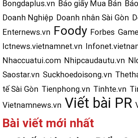
Bongdaplus.vn
Báo giấy Mua Bán
Báo
Doanh Nghiệp
Doanh nhân Sài Gòn
D
Foody
Enternews.vn
Forbes
Game
Ictnews.vietnamnet.vn
Infonet.vietna
Nhaccuatui.com
Nhipcaudautu.vn
Nl
Saostar.vn
Suckhoedoisong.vn
Theth
tế Sài Gòn
Tienphong.vn
Tinhte.vn
Ti
Viết bài PR
Vietnamnews.vn
Bài viết mới nhất