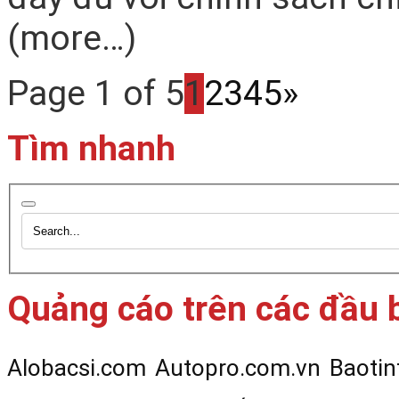
(more…)
Page 1 of 5
1
2
3
4
5
»
Tìm nhanh
Quảng cáo trên các đầu 
Alobacsi.com
Autopro.com.vn
Baotin