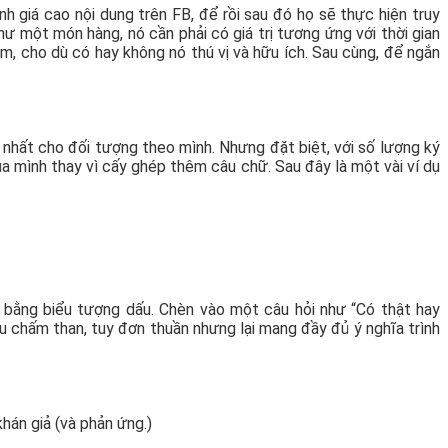
giá cao nội dung trên FB, để rồi sau đó họ sẽ thực hiện truy
 một món hàng, nó cần phải có giá trị tương ứng với thời gian
èm, cho dù có hay không nó thú vị và hữu ích. Sau cùng, để ngắn
 nhất cho đối tượng theo mình. Nhưng đặt biệt, với số lượng ký
 của mình thay vì cấy ghép thêm câu chữ. Sau đây là một vài ví dụ
c bằng biểu tượng dấu. Chèn vào một câu hỏi như “Có thật hay
u chấm than, tuy đơn thuần nhưng lại mang đầy đủ ý nghĩa trình
hán giả (và phản ứng.)