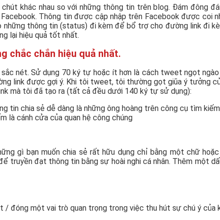
hút khác nhau so với những thông tin trên blog. Đám đông đánh 
 Facebook. Thông tin được cập nhập trên Facebook được coi như
o những thông tin (status) đi kèm để bổ trợ cho đường link đi k
g lại hiệu quả tốt nhất.
ng chắc chắn hiệu quả nhất.
à sắc nét. Sử dụng 70 ký tự hoặc ít hơn là cách tweet ngọt ngào
đường link được gợi ý. Khi tôi tweet, tôi thường gọt giũa ý tưởng
nk mà tôi đã tạo ra (tất cả đều dưới 140 ký tự sử dụng):
ng tin chia sẻ dễ dàng là những ông hoàng trên công cụ tìm kiếm
kiếm là cánh cửa của quan hệ công chúng
 những gì bạn muốn chia sẻ rất hữu dụng chỉ bằng một chữ hoặ
g để truyền đạt thông tin bằng sự hoài nghi cá nhân. Thêm một dấ
/ đóng một vai trò quan trọng trong việc thu hút sự chú ý của k