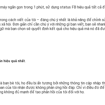
g máy ngắn gọn trong 1 phút, sử dụng status FB hiệu quả tất cả
rong cách viết của tôi – đáng chú ý nhất là khả năng để chỉnh s
xã hội. Đơn giản chỉ cần chú ý với những gì bạn viết, bạn sẽ nha
 ngữ mà bạn chọn sẽ quyết định kết quả cho hiệu quả mà nó đã đư
n hiệu quả nhất.
à bạn bè tôi, họ đều bị ấn tượng bởi những thông tin cập nhập th
an của tôi nhận được không phản ứng hồi đáp. Chỉ vì điều đó để n
g không đủ mạnh để tạo phản hồi của tôi đối với họ.