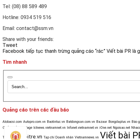
Tel: (08) 88 589 489
Hotline: 0934 519 516
Email: contact@ssm.vn
Share with your friends:
Tweet
Facebook tiếp tục thanh trừng quảng cáo “rác”
Viết bài PR là
Tìm nhanh
Quảng cáo trên các đầu báo
Alobacsi.com
Autopro.com.vn
Baotintuc.vn
Batdongsan.com.vn
Bazaar
Bongdaplus.vn
Báo 
Golf & Life
Heritage
Ictnews.vietnamnet.vn
Infonet.vietnamnet.vn
iOne.net
Ngoisao.net
Nhacc
Viết bài P
Tuoitre.vn
Tinmoi.vn
Tạp chí Doanh nhân
Vietnamnews.vn