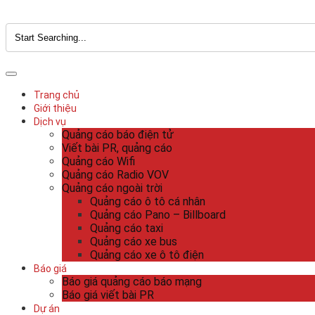
Trang chủ
Giới thiệu
Dịch vụ
Quảng cáo báo điện tử
Viết bài PR, quảng cáo
Quảng cáo Wifi
Quảng cáo Radio VOV
Quảng cáo ngoài trời
Quảng cáo ô tô cá nhân
Quảng cáo Pano – Billboard
Quảng cáo taxi
Quảng cáo xe bus
Quảng cáo xe ô tô điện
Báo giá
Báo giá quảng cáo báo mạng
Báo giá viết bài PR
Dự án