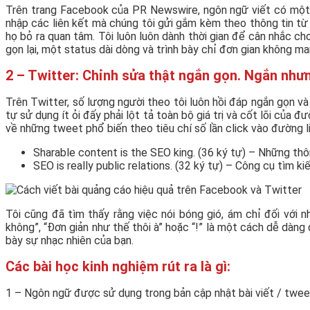
Trên trang Facebook của PR Newswire, ngôn ngữ viết có một c
nhập các liên kết mà chúng tôi gửi gắm kèm theo thông tin từ
họ bỏ ra quan tâm. Tôi luôn luôn dành thời gian để cân nhắc ch
gọn lại, một status dài dòng và trình bày chỉ đơn gian không man
2 – Twitter: Chỉnh sửa thật ngắn gọn. Ngắn như
Trên Twitter, số lượng người theo tôi luôn hồi đáp ngắn gọn v
tự sử dụng ít ỏi đấy phải lột tả toàn bộ giá trị và cốt lõi của 
về những tweet phổ biến theo tiêu chí số lần click vào đường li
Sharable content is the SEO king. (36 ký tự) – Những thô
SEO is really public relations. (32 ký tự) – Công cụ tìm 
Tôi cũng đã tìm thấy rằng việc nói bóng gió, ám chỉ đối với
không”, “Đơn giản như thế thôi à” hoặc “!” là một cách dễ dàn
bày sự nhạc nhiên của bạn.
Các bài học kinh nghiệm rút ra là gì:
1 – Ngôn ngữ được sử dụng trong bản cập nhật bài viết / tweet 