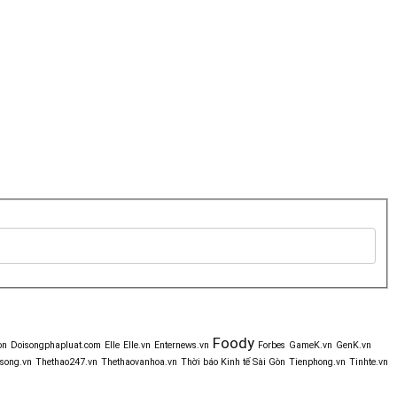
Foody
òn
Doisongphapluat.com
Elle
Elle.vn
Enternews.vn
Forbes
GameK.vn
GenK.vn
song.vn
Thethao247.vn
Thethaovanhoa.vn
Thời báo Kinh tế Sài Gòn
Tienphong.vn
Tinhte.vn