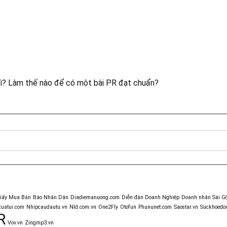
 gì? Làm thế nào để có một bài PR đạt chuẩn?
giấy Mua Bán
Báo Nhân Dân
Diadiemanuong.com
Diễn đàn Doanh Nghiệp
Doanh nhân Sài G
uatui.com
Nhipcaudautu.vn
Nld.com.vn
One2Fly
Otofun
Phununet.com
Saostar.vn
Suckhoedoi
R
Vov.vn
Zingmp3.vn