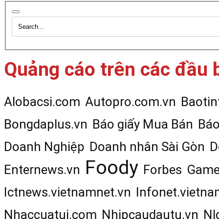
Quảng cáo trên các đầu 
Alobacsi.com
Autopro.com.vn
Baotin
Bongdaplus.vn
Báo giấy Mua Bán
Báo
Doanh Nghiệp
Doanh nhân Sài Gòn
D
Foody
Enternews.vn
Forbes
Game
Ictnews.vietnamnet.vn
Infonet.vietna
Nhaccuatui.com
Nhipcaudautu.vn
Nl