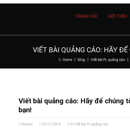
TRANG CHỦ
GIỚI THIỆU
VIẾT BÀI QUẢNG CÁO: HÃY ĐỂ
Home
Blog
Viết bài Pr, quảng cáo
Viết bài quảng cáo: Hãy để chúng t
bạn!
thaovu
29/11/2016
in
Viết bài Pr, quảng cáo