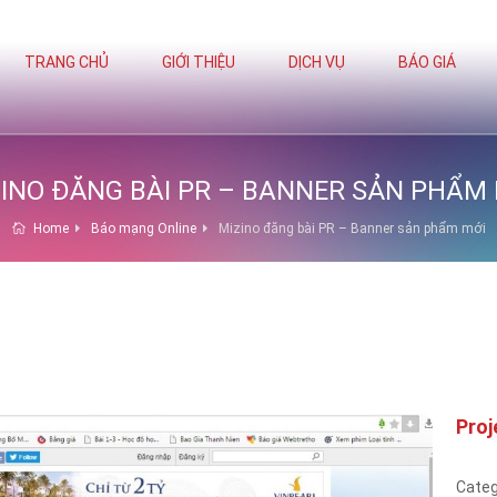
TRANG CHỦ
GIỚI THIỆU
DỊCH VỤ
BÁO GIÁ
INO ĐĂNG BÀI PR – BANNER SẢN PHẨM
Home
Báo mạng Online
Mizino đăng bài PR – Banner sản phẩm mới
Proj
Categ