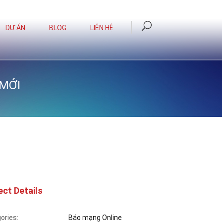
DỰ ÁN
BLOG
LIÊN HỆ
 MỚI
ect Details
ories:
Báo mạng Online