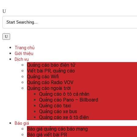
Trang chủ
Giới thiệu
Dịch vụ
Quảng cáo báo điện tử
Viết bài PR, quảng cáo
Quảng cáo Wifi
Quảng cáo Radio VOV
Quảng cáo ngoài trời
Quảng cáo ô tô cá nhân
Quảng cáo Pano – Billboard
Quảng cáo taxi
Quảng cáo xe bus
Quảng cáo xe ô tô điện
Báo giá
Báo giá quảng cáo báo mạng
Báo giá viết bài PR