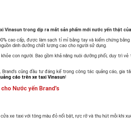
taxi Vinasun trong dịp ra mắt sản phẩm mới nước yến thật c
00% cao cấp, được làm sạch tỉ mỉ bằng tay và kiểm chứng bằng
i nguồn dinh dưỡng chất lượng cao cho người sử dụng.
hỏe con người. Bao gồm khả năng nuôi dưỡng phổi; duy trì vẻ tư
 Brand’s cũng đầu tư đáng kể trong công tác quảng cáo, gia tă
uảng cáo trên xe taxi Vinasun
!
n cho Nước yến Brand’s
cửa xe taxi với tông màu đỏ nổi bật, rực rỡ và thu hút mỗi khi x