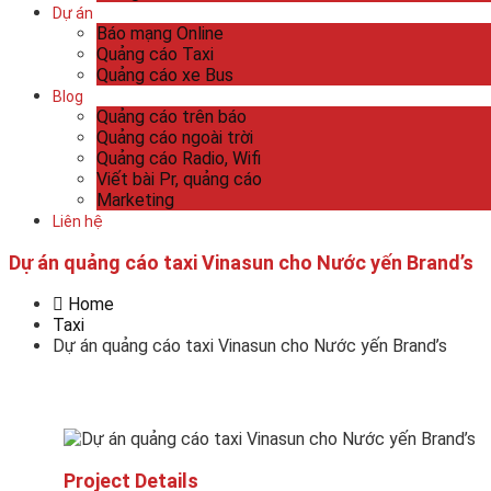
Dự án
Báo mạng Online
Quảng cáo Taxi
Quảng cáo xe Bus
Blog
Quảng cáo trên báo
Quảng cáo ngoài trời
Quảng cáo Radio, Wifi
Viết bài Pr, quảng cáo
Marketing
Liên hệ
Dự án quảng cáo taxi Vinasun cho Nước yến Brand’s
Home
Taxi
Dự án quảng cáo taxi Vinasun cho Nước yến Brand’s
Project Details