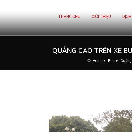
TRANG CHỦ
GIỚI THIỆU
DỊCH
QUẢNG CÁO TRÊN XE BU
Home
Bus
Quảng 