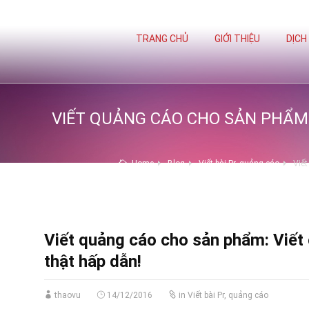
TRANG CHỦ
GIỚI THIỆU
DỊCH
VIẾT QUẢNG CÁO CHO SẢN PHẨM
Home
Blog
Viết bài Pr, quảng cáo
Viết
Viết quảng cáo cho sản phẩm: Viết
thật hấp dẫn!
thaovu
14/12/2016
in
Viết bài Pr, quảng cáo