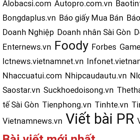
Alobacsi.com
Autopro.com.vn
Baotin
Bongdaplus.vn
Báo giấy Mua Bán
Báo
Doanh Nghiệp
Doanh nhân Sài Gòn
D
Foody
Enternews.vn
Forbes
Game
Ictnews.vietnamnet.vn
Infonet.vietna
Nhaccuatui.com
Nhipcaudautu.vn
Nl
Saostar.vn
Suckhoedoisong.vn
Theth
tế Sài Gòn
Tienphong.vn
Tinhte.vn
Ti
Viết bài PR
Vietnamnews.vn
Bài viết mới nhất