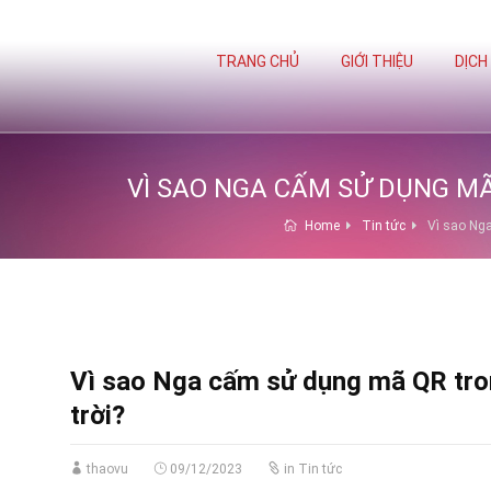
TRANG CHỦ
GIỚI THIỆU
DỊCH
VÌ SAO NGA CẤM SỬ DỤNG M
Home
Tin tức
Vì sao Ng
Vì sao Nga cấm sử dụng mã QR tro
trời?
thaovu
09/12/2023
in
Tin tức