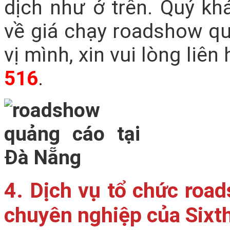
dịch như ở trên. Quý kh
về giá chạy roadshow q
vị mình, xin vui lòng liê
516
.
4. Dịch vụ tổ chức roa
chuyên nghiệp của Sixt