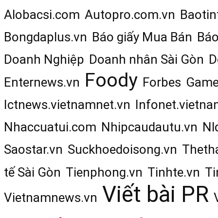
Alobacsi.com
Autopro.com.vn
Baotin
Bongdaplus.vn
Báo giấy Mua Bán
Báo
Doanh Nghiệp
Doanh nhân Sài Gòn
D
Foody
Enternews.vn
Forbes
Game
Ictnews.vietnamnet.vn
Infonet.vietna
Nhaccuatui.com
Nhipcaudautu.vn
Nl
Saostar.vn
Suckhoedoisong.vn
Theth
tế Sài Gòn
Tienphong.vn
Tinhte.vn
Ti
Viết bài PR
Vietnamnews.vn