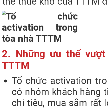
thể thuê kho của TTTM để
2. Những ưu thế vượt t
TTTM
Tổ chức activation tr
có nhóm khách hàng t
chi tiêu, mua sắm rất 