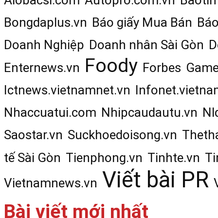
Bongdaplus.vn
Báo giấy Mua Bán
Báo
Doanh Nghiệp
Doanh nhân Sài Gòn
D
Foody
Enternews.vn
Forbes
Game
Ictnews.vietnamnet.vn
Infonet.vietna
Nhaccuatui.com
Nhipcaudautu.vn
Nl
Saostar.vn
Suckhoedoisong.vn
Theth
tế Sài Gòn
Tienphong.vn
Tinhte.vn
Ti
Viết bài PR
Vietnamnews.vn
Bài viết mới nhất