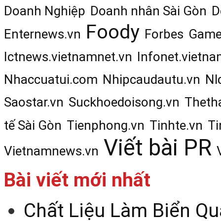
Doanh Nghiệp
Doanh nhân Sài Gòn
D
Foody
Enternews.vn
Forbes
Game
Ictnews.vietnamnet.vn
Infonet.vietna
Nhaccuatui.com
Nhipcaudautu.vn
Nl
Saostar.vn
Suckhoedoisong.vn
Theth
tế Sài Gòn
Tienphong.vn
Tinhte.vn
Ti
Viết bài PR
Vietnamnews.vn
Bài viết mới nhất
Chất Liệu Làm Biển Qu