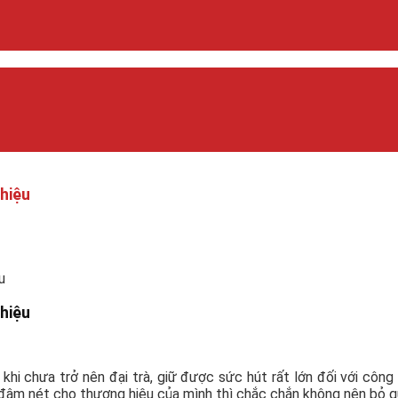
hiệu
u
hiệu
 khi chưa trở nên đại trà, giữ được sức hút rất lớn đối với côn
ấn đậm nét cho thương hiệu của mình thì chắc chắn không nên bỏ q