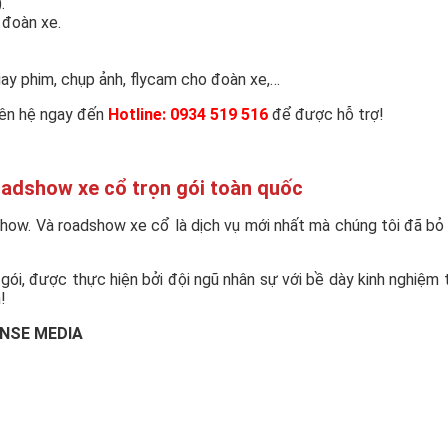
.
 đoàn xe.
uay phim, chụp ảnh, flycam cho đoàn xe,…
liên hệ ngay đến
Hotline: 0934 519 516
để được hỗ trợ!
oadshow xe cổ trọn gói toàn quốc
w. Và roadshow xe cổ là dịch vụ mới nhất mà chúng tôi đã bỏ nh
gói, được thực hiện bởi đội ngũ nhân sự với bề dày kinh nghiệm 
!
SENSE MEDIA