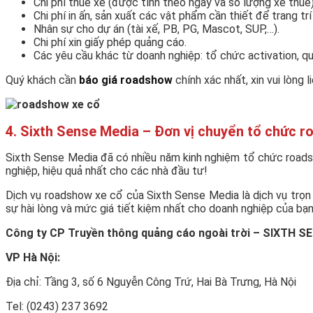
Chi phí thuê xe (được tính theo ngày và số lượng xe thuê)
Chi phí in ấn, sản xuất các vật phẩm cần thiết để trang trí
Nhân sự cho dự án (tài xế, PB, PG, Mascot, SUP,…).
Chi phí xin giấy phép quảng cáo.
Các yêu cầu khác từ doanh nghiệp: tổ chức activation, q
Quý khách cần
báo giá roadshow
chính xác nhất, xin vui lòng 
4. Sixth Sense Media – Đơn vị chuyển tổ chức r
Sixth Sense Media đã có nhiều năm kinh nghiệm tổ chức roadsho
nghiệp, hiệu quả nhất cho các nhà đầu tư!
Dịch vụ roadshow xe cổ của Sixth Sense Media là dịch vụ trọn 
sự hài lòng và mức giá tiết kiệm nhất cho doanh nghiệp của bạn
Công ty CP Truyền thông quảng cáo ngoài trời – SIXTH 
VP Hà Nội:
Địa chỉ: Tầng 3, số 6 Nguyễn Công Trứ, Hai Bà Trưng, Hà Nội
Tel: (0243) 237 3692