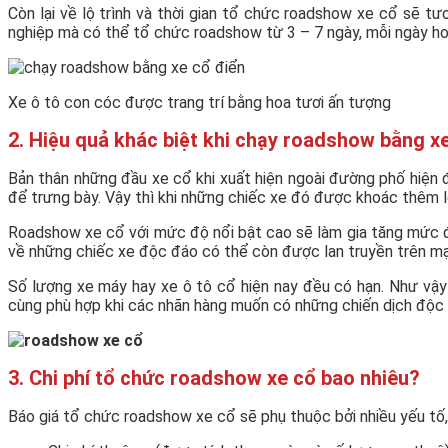
Còn lại về lộ trình và thời gian tổ chức roadshow xe cổ sẽ 
nghiệp mà có thể tổ chức roadshow từ 3 – 7 ngày, mỗi ngày ho
Xe ô tô con cóc được trang trí bằng hoa tươi ấn tượng
2. Hiệu quả khác biệt khi chạy roadshow bằng x
Bản thân những đầu xe cổ khi xuất hiện ngoài đường phố hiện đạ
để trưng bày. Vậy thì khi những chiếc xe đó được khoác thêm l
Roadshow xe cổ với mức độ nổi bật cao sẽ làm gia tăng mức độ
về những chiếc xe độc đáo có thể còn được lan truyền trên mạn
Số lượng xe máy hay xe ô tô cổ hiện nay đều có hạn. Như vậy
cùng phù hợp khi các nhãn hàng muốn có những chiến dịch độc 
3. Chi phí tổ chức roadshow xe cổ bao nhiêu?
Báo giá tổ chức roadshow xe cổ sẽ phụ thuộc bởi nhiều yếu tố,