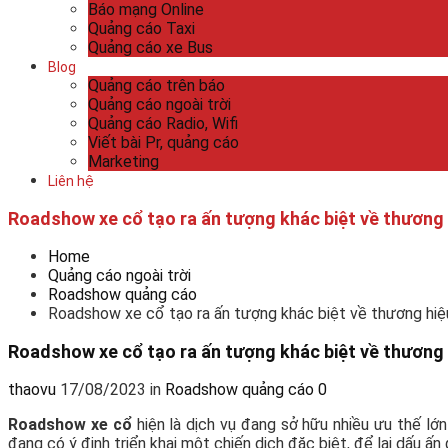
Báo mạng Online
Quảng cáo Taxi
Quảng cáo xe Bus
Blog
Quảng cáo trên báo
Quảng cáo ngoài trời
Quảng cáo Radio, Wifi
Viết bài Pr, quảng cáo
Marketing
Liên hệ
Roadshow xe cổ tạo ra ấn tượng khác biệt về thương 
Home
Quảng cáo ngoài trời
Roadshow quảng cáo
Roadshow xe cổ tạo ra ấn tượng khác biệt về thương hiệ
Roadshow xe cổ tạo ra ấn tượng khác biệt về thương 
thaovu
17/08/2023
in
Roadshow quảng cáo
0
Roadshow xe cổ
hiện là dịch vụ đang sở hữu nhiều ưu thế lớn
đang có ý định triển khai một chiến dịch đặc biệt, để lại dấu 