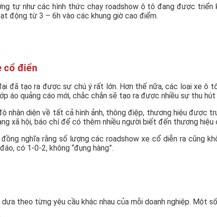
tương tự như các hình thức chạy roadshow ô tô đang được triển 
ạt động từ 3 – 6h vào các khung giờ cao điểm.
e cổ điển
i đã tạo ra được sự chú ý rất lớn. Hơn thế nữa, các loại xe ô tô 
ớp áo quảng cáo mới, chắc chắn sẽ tạo ra được nhiều sự thu hút
 nhận diện về tất cả hình ảnh, thông điệp, thương hiệu được tru
g xã hội, báo chí để có thêm nhiều người biết đến thương hiệu 
 đồng nghĩa rằng số lượng các roadshow xe cổ diễn ra cũng khô
đáo, có 1-0-2, không “đụng hàng”.
 dựa theo từng yêu cầu khác nhau của mỗi doanh nghiệp. Một số 