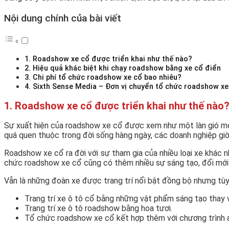
Nội dung chính của bài viết
1. Roadshow xe cổ được triển khai như thế nào?
2. Hiệu quả khác biệt khi chạy roadshow bằng xe cổ điển
3. Chi phí tổ chức roadshow xe cổ bao nhiêu?
4. Sixth Sense Media – Đơn vị chuyển tổ chức roadshow xe
1. Roadshow xe cổ được triển khai như thế nào
Sự xuất hiện của roadshow xe cổ được xem như một làn gió mới 
quá quen thuộc trong đời sống hàng ngày, các doanh nghiệp giờ
Roadshow xe cổ ra đời với sự tham gia của nhiều loại xe khác 
chức roadshow xe cổ cũng có thêm nhiều sự sáng tạo, đổi mới
Vẫn là những đoàn xe được trang trí nổi bật đồng bộ nhưng tùy 
Trang trí xe ô tô cổ bằng những vật phẩm sáng tạo thay v
Trang trí xe ô tô roadshow bằng hoa tươi.
Tổ chức roadshow xe cổ kết hợp thêm với chương trình ac