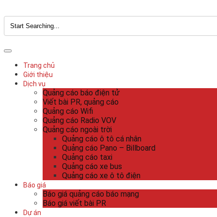
Trang chủ
Giới thiệu
Dịch vụ
Quảng cáo báo điện tử
Viết bài PR, quảng cáo
Quảng cáo Wifi
Quảng cáo Radio VOV
Quảng cáo ngoài trời
Quảng cáo ô tô cá nhân
Quảng cáo Pano – Billboard
Quảng cáo taxi
Quảng cáo xe bus
Quảng cáo xe ô tô điện
Báo giá
Báo giá quảng cáo báo mạng
Báo giá viết bài PR
Dự án