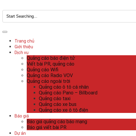
Trang chủ
Giới thiệu
Dịch vụ
Quảng cáo báo điện tử
Viết bài PR, quảng cáo
Quảng cáo Wifi
Quảng cáo Radio VOV
Quảng cáo ngoài trời
Quảng cáo ô tô cá nhân
Quảng cáo Pano – Billboard
Quảng cáo taxi
Quảng cáo xe bus
Quảng cáo xe ô tô điện
Báo giá
Báo giá quảng cáo báo mạng
Báo giá viết bài PR
Dự án