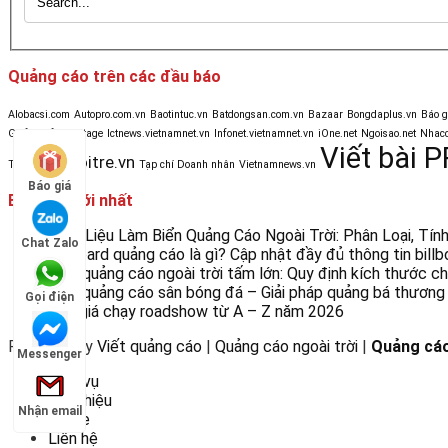
Quảng cáo trên các đầu báo
Alobacsi.com
Autopro.com.vn
Baotintuc.vn
Batdongsan.com.vn
Bazaar
Bongdaplus.vn
Báo 
Golf & Life
Heritage
Ictnews.vietnamnet.vn
Infonet.vietnamnet.vn
iOne.net
Ngoisao.net
Nhacc
Viết bài P
Tuoitre.vn
Tinmoi.vn
Tạp chí Doanh nhân
Vietnamnews.vn
Báo giá
Bài viết mới nhất
Chất Liệu Làm Biển Quảng Cáo Ngoài Trời: Phân Loại, Tí
Chat Zalo
Billboard quảng cáo là gì? Cập nhật đầy đủ thông tin bil
Biển quảng cáo ngoài trời tấm lớn: Quy định kích thước 
Biển quảng cáo sân bóng đá – Giải pháp quảng bá thương 
Gọi điện
Báo giá chạy roadshow từ A – Z năm 2026
Powered by
Viết quảng cáo
|
Quảng cáo ngoài trời
|
Quảng cáo
Messenger
Dịch vụ
Giới thiệu
Nhận email
Home
Liên hệ