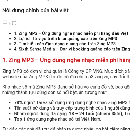
Nội dung chính của bài viết
1. Zing MP3 – Ứng dụng nghe nhạc miễn phí hàng đầu Việt
2. Lợi ích từ việc triển khai quảng cáo trên Zing MP3
3. Tìm hiểu các định dạng quảng cáo trên Zing MP3
4. Sixth Sense Media – Đơn vị booking quảng cáo trên Zin
1. Zing MP3 – Ứng dụng nghe nhạc miễn phí hà
Zing MP3 có đơn vị chủ quản là Công ty CP VNG. Mục đích xây
website của Zing MP3 (trước có địa chỉ mp3.zing.vn, nay đổi t
Kho nhạc số mà Zing MP3 đang sở hữu vô cùng đồ sộ, bao gồm 
những thành tựu cùng con số nổi bật, ấn tượng như:
78%
người tải và sử dụng ứng dụng nghe nhạc Zing MP3 t
Tần suất sử dụng và truy cập trung bình của 1 người dùng
Nhóm người dùng đa dạng:
18 – 24 tuổi (chiếm 35%), tr
Top 1
ứng dụng nghe nhạc số tại Việt Nam.
Từ đây, các nhà đầu tư đã nhận ra được nhiều cơ hội, tiềm năng