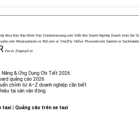
giấy Mua Bán
Báo Nhân Dân
Diadiemanuong.com
Diễn đàn Doanh Nghiệp
Doanh nhân Sài G
uatui.com
Nhipcaudautu.vn
Nld.com.vn
One2Fly
Otofun
Phununet.com
Saostar.vn
Suckhoedoi
R
Vov.vn
Zingmp3.vn
nh Năng & Ứng Dụng Chi Tiết 2026
lboard quảng cáo 2026
chuẩn chỉnh từ A–Z doanh nghiệp cần biết
hiệu tại sân vận động
 taxi
|
Quảng cáo trên xe taxi