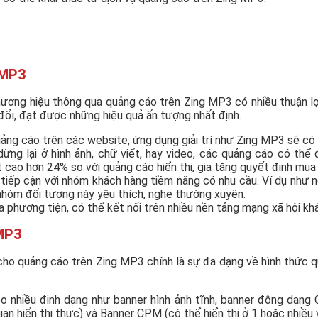
g MP3
thương hiệu thông qua quảng cáo trên Zing MP3 có nhiều thuận lợ
đổi, đạt được những hiệu quả ấn tượng nhất định.
uảng cáo trên các website, ứng dụng giải trí như Zing MP3 sẽ có 
ừng lại ở hình ảnh, chữ viết, hay video, các quảng cáo có thể
cao hơn 24% so với quảng cáo hiển thị, gia tăng quyết định mua
tiếp cận với nhóm khách hàng tiềm năng có nhu cầu. Ví dụ như 
 nhóm đối tượng này yêu thích, nghe thường xuyên.
phương tiện, có thể kết nối trên nhiều nền tảng mạng xã hội kh
 MP3
 cho quảng cáo trên Zing MP3 chính là sự đa dạng về hình thức 
o nhiều định dạng như banner hình ảnh tĩnh, banner động dạng 
gian hiển thị thực) và Banner CPM (có thể hiển thị ở 1 hoặc nhiều vị 