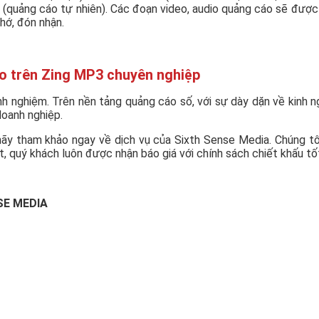
s (quảng cáo tự nhiên). Các đoạn video, audio quảng cáo sẽ đượ
nhớ, đón nhận.
áo trên Zing MP3 chuyên nghiệp
nh nghiệm. Trên nền tảng quảng cáo số, với sự dày dặn về kinh ng
doanh nghiệp.
y tham khảo ngay về dịch vụ của Sixth Sense Media. Chúng tôi 
t, quý khách luôn được nhận báo giá với chính sách chiết khấu tố
NSE MEDIA