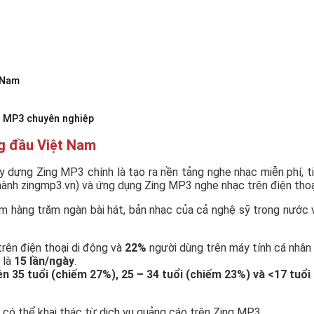
 Nam
g MP3 chuyên nghiệp
ng đầu Việt Nam
 dựng Zing MP3 chính là tạo ra nền tảng nghe nhạc miễn phí, ti
hành zingmp3.vn) và ứng dụng Zing MP3 nghe nhạc trên điện thoại
hàng trăm ngàn bài hát, bản nhạc của cả nghệ sỹ trong nước v
rên điện thoại di động và
22%
người dùng trên máy tính cá nhân
 là
15 lần/ngày
.
ên 35 tuổi (chiếm 27%), 25 – 34 tuổi (chiếm 23%) và <17 tuổ
 có thể khai thác từ dịch vụ quảng cáo trên Zing MP3.