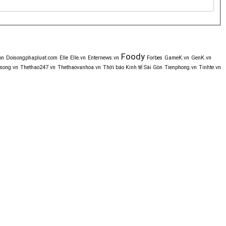
Foody
òn
Doisongphapluat.com
Elle
Elle.vn
Enternews.vn
Forbes
GameK.vn
GenK.vn
song.vn
Thethao247.vn
Thethaovanhoa.vn
Thời báo Kinh tế Sài Gòn
Tienphong.vn
Tinhte.vn