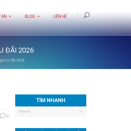
 ÁN
BLOG
LIÊN HỆ
U ĐÃI 2026
 giá ưu đãi 2026
TÌM NHANH
0