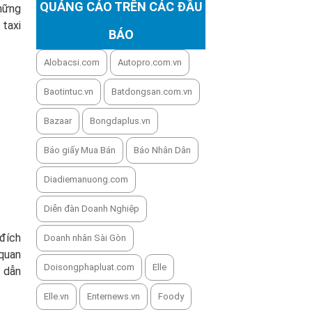
QUẢNG CÁO TRÊN CÁC ĐẦU
những
 taxi
BÁO
Alobacsi.com
Autopro.com.vn
Baotintuc.vn
Batdongsan.com.vn
Bazaar
Bongdaplus.vn
Báo giấy Mua Bán
Báo Nhân Dân
Diadiemanuong.com
Diễn đàn Doanh Nghiệp
 đích
Doanh nhân Sài Gòn
 quan
Doisongphapluat.com
Elle
h dẫn
Elle.vn
Enternews.vn
Foody