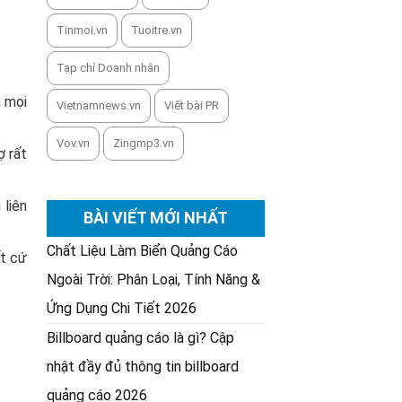
Tinmoi.vn
Tuoitre.vn
Tạp chí Doanh nhân
n mọi
Vietnamnews.vn
Viết bài PR
Vov.vn
Zingmp3.vn
ợ rất
 liên
BÀI VIẾT MỚI NHẤT
Chất Liệu Làm Biển Quảng Cáo
ất cứ
Ngoài Trời: Phân Loại, Tính Năng &
Ứng Dụng Chi Tiết 2026
Billboard quảng cáo là gì? Cập
nhật đầy đủ thông tin billboard
quảng cáo 2026