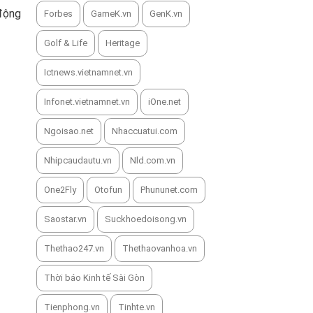
 động
Forbes
GameK.vn
GenK.vn
Golf & Life
Heritage
Ictnews.vietnamnet.vn
Infonet.vietnamnet.vn
iOne.net
Ngoisao.net
Nhaccuatui.com
Nhipcaudautu.vn
Nld.com.vn
One2Fly
Otofun
Phununet.com
Saostar.vn
Suckhoedoisong.vn
Thethao247.vn
Thethaovanhoa.vn
Thời báo Kinh tế Sài Gòn
Tienphong.vn
Tinhte.vn