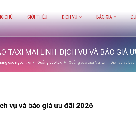
G CHỦ
GIỚI THIỆU
DỊCH VỤ
BÁO GIÁ
DỰ
 TAXI MAI LINH: DỊCH VỤ VÀ BÁO GIÁ Ư
ảng cáo ngoài trời
Quảng cáo taxi
Quảng cáo taxi Mai Linh: Dịch vụ và báo
ịch vụ và báo giá ưu đãi 2026