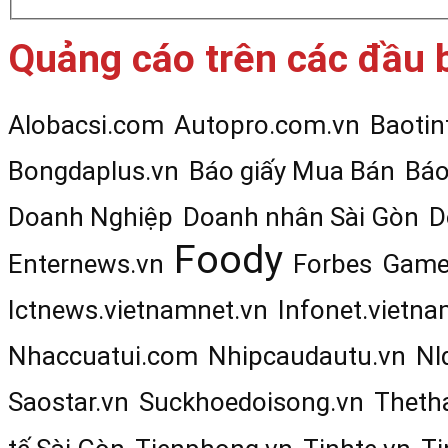
Quảng cáo trên các đầu 
Alobacsi.com
Autopro.com.vn
Baotin
Bongdaplus.vn
Báo giấy Mua Bán
Báo
Doanh Nghiệp
Doanh nhân Sài Gòn
D
Foody
Enternews.vn
Forbes
Game
Ictnews.vietnamnet.vn
Infonet.vietna
Nhaccuatui.com
Nhipcaudautu.vn
Nl
Saostar.vn
Suckhoedoisong.vn
Theth