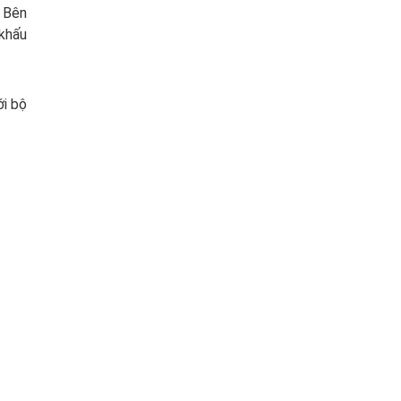
. Bên
 khấu
ới bộ