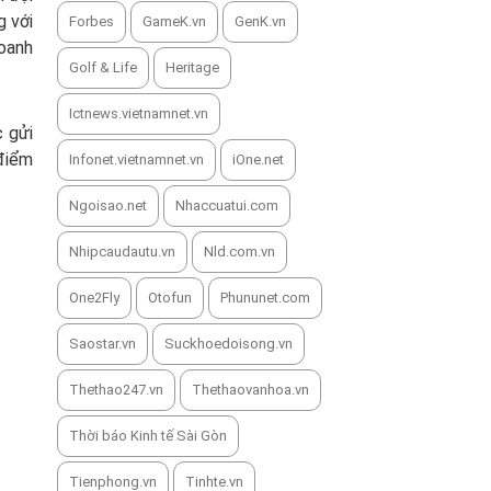
g với
Forbes
GameK.vn
GenK.vn
doanh
Golf & Life
Heritage
Ictnews.vietnamnet.vn
c gửi
 điểm
Infonet.vietnamnet.vn
iOne.net
Ngoisao.net
Nhaccuatui.com
Nhipcaudautu.vn
Nld.com.vn
One2Fly
Otofun
Phununet.com
Saostar.vn
Suckhoedoisong.vn
Thethao247.vn
Thethaovanhoa.vn
Thời báo Kinh tế Sài Gòn
Tienphong.vn
Tinhte.vn