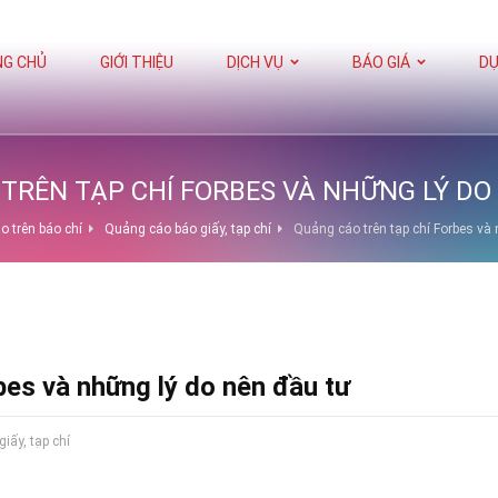
G CHỦ
GIỚI THIỆU
DỊCH VỤ
BÁO GIÁ
DỰ
TRÊN TẠP CHÍ FORBES VÀ NHỮNG LÝ DO
 trên báo chí
Quảng cáo báo giấy, tạp chí
Quảng cáo trên tạp chí Forbes và
bes và những lý do nên đầu tư
iấy, tạp chí