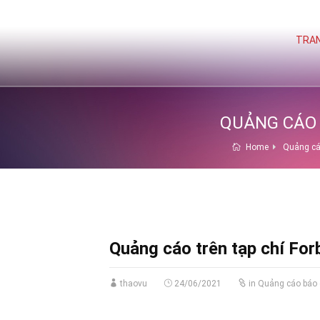
TRAN
QUẢNG CÁO 
Home
Quảng cáo
Quảng cáo trên tạp chí For
thaovu
24/06/2021
in
Quảng cáo báo g