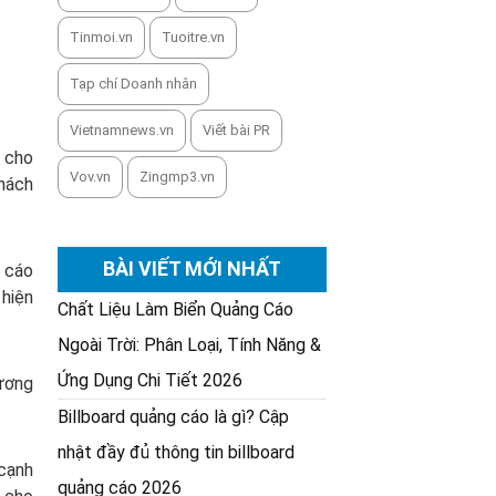
Tinmoi.vn
Tuoitre.vn
Tạp chí Doanh nhân
Vietnamnews.vn
Viết bài PR
y cho
Vov.vn
Zingmp3.vn
khách
BÀI VIẾT MỚI NHẤT
g cáo
 hiện
Chất Liệu Làm Biển Quảng Cáo
Ngoài Trời: Phân Loại, Tính Năng &
Ứng Dụng Chi Tiết 2026
hương
Billboard quảng cáo là gì? Cập
nhật đầy đủ thông tin billboard
 cạnh
quảng cáo 2026