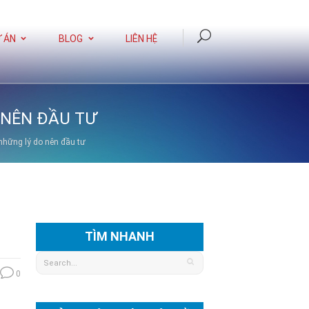
 ÁN
BLOG
LIÊN HỆ
 NÊN ĐẦU TƯ
 những lý do nên đầu tư
TÌM NHANH
0