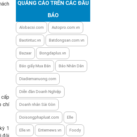
QUẢNG CÁO TRÊN CÁC ĐẦU
khách
BÁO
Alobacsi.com
Autopro.com.vn
Baotintuc.vn
Batdongsan.com.vn
Bazaar
Bongdaplus.vn
Báo giấy Mua Bán
Báo Nhân Dân
Diadiemanuong.com
Diễn đàn Doanh Nghiệp
g cấp
p chí
Doanh nhân Sài Gòn
Doisongphapluat.com
Elle
kỳ 1
Elle.vn
Enternews.vn
Foody
i đội