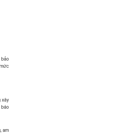
m bảo
c mức
g xây
g báo
u, am