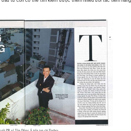
hà đầu tư còn có thể tìm kiếm được thêm nhiều đối tác tiềm năn
 viết PR về Tôn Đông Á trên tạp chí Forbes