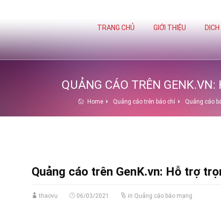
TRANG CHỦ
GIỚI THIỆU
DỊCH
QUẢNG CÁO TRÊN GENK.VN: H
Home
Quảng cáo trên báo chí
Quảng cáo b
Quảng cáo trên GenK.vn: Hỗ trợ trọn
thaovu
06/03/2021
in
Quảng cáo báo mạng