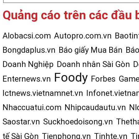
Quảng cáo trên các đầu 
Alobacsi.com
Autopro.com.vn
Baotin
Bongdaplus.vn
Báo giấy Mua Bán
Báo
Doanh Nghiệp
Doanh nhân Sài Gòn
D
Foody
Enternews.vn
Forbes
Game
Ictnews.vietnamnet.vn
Infonet.vietna
Nhaccuatui.com
Nhipcaudautu.vn
Nl
Saostar.vn
Suckhoedoisong.vn
Theth
tế Sài Gòn
Tienphong.vn
Tinhte.vn
Ti