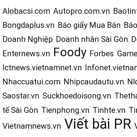
Alobacsi.com
Autopro.com.vn
Baotin
Bongdaplus.vn
Báo giấy Mua Bán
Báo
Doanh Nghiệp
Doanh nhân Sài Gòn
D
Foody
Enternews.vn
Forbes
Game
Ictnews.vietnamnet.vn
Infonet.vietna
Nhaccuatui.com
Nhipcaudautu.vn
Nl
Saostar.vn
Suckhoedoisong.vn
Theth
tế Sài Gòn
Tienphong.vn
Tinhte.vn
Ti
Viết bài PR
Vietnamnews.vn