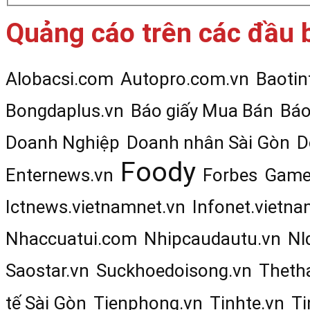
Quảng cáo trên các đầu 
Alobacsi.com
Autopro.com.vn
Baotin
Bongdaplus.vn
Báo giấy Mua Bán
Báo
Doanh Nghiệp
Doanh nhân Sài Gòn
D
Foody
Enternews.vn
Forbes
Game
Ictnews.vietnamnet.vn
Infonet.vietna
Nhaccuatui.com
Nhipcaudautu.vn
Nl
Saostar.vn
Suckhoedoisong.vn
Theth
tế Sài Gòn
Tienphong.vn
Tinhte.vn
Ti