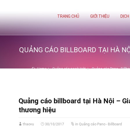
TRANG CHỦ
GIỚI THIỆU
DỊCH
QUẢNG CÁO BILLBOARD TẠI HÀ NỘ
Home
Quảng cáo ngoài trời
Quảng cáo Pano - Billbo
Quảng cáo billboard tại Hà Nội – Gi
thương hiệu
thaovu
30/10/2017
in
Quảng cáo Pano - Billboard