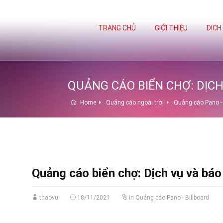
TRANG CHỦ
GIỚI THIỆU
DỊCH
QUẢNG CÁO BIỂN CHỢ: DỊCH
Home
Quảng cáo ngoài trời
Quảng cáo Pano - 
Quảng cáo biển chợ: Dịch vụ và bá
thaovu
18/11/2021
in
Quảng cáo Pano - Billboard