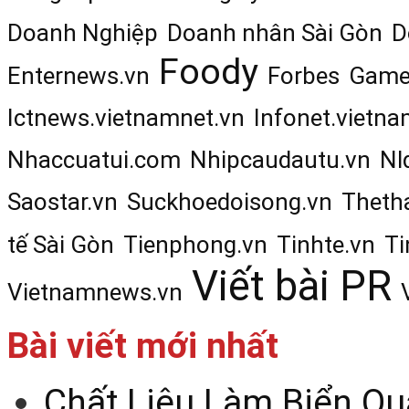
Doanh Nghiệp
Doanh nhân Sài Gòn
D
Foody
Enternews.vn
Forbes
Game
Ictnews.vietnamnet.vn
Infonet.vietna
Nhaccuatui.com
Nhipcaudautu.vn
Nl
Saostar.vn
Suckhoedoisong.vn
Theth
tế Sài Gòn
Tienphong.vn
Tinhte.vn
Ti
Viết bài PR
Vietnamnews.vn
Bài viết mới nhất
Chất Liệu Làm Biển Qu