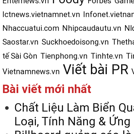
Enternews.vn
Forbes
Game
Ictnews.vietnamnet.vn
Infonet.vietna
Nhaccuatui.com
Nhipcaudautu.vn
Nl
Saostar.vn
Suckhoedoisong.vn
Theth
tế Sài Gòn
Tienphong.vn
Tinhte.vn
Ti
Viết bài PR
Vietnamnews.vn
Bài viết mới nhất
Chất Liệu Làm Biển Qu
Loại, Tính Năng & Ứng