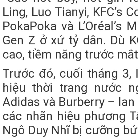
Ling, Luo Tianyi, KFC’s C
PokaPoka và L’Oréal’s M
Gen Z ở xứ tỷ dân. Dù 
cao, tiềm năng trước mắt r
Trước đó, cuối tháng 3,
hiệu thời trang nước 
Adidas và Burberry – lan
các nhãn hiệu phương Tâ
Ngô Duy Nhĩ bị cưỡng bứ