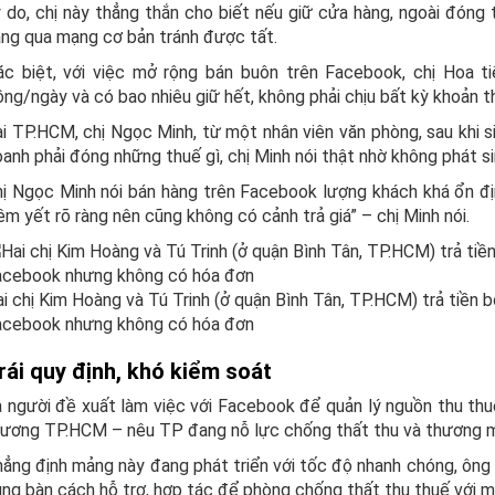
 do, chị này thẳng thắn cho biết nếu giữ cửa hàng, ngoài đóng t
ng qua mạng cơ bản tránh được tất.
c biệt, với việc mở rộng bán buôn trên Facebook, chị Hoa ti
ng/ngày và có bao nhiêu giữ hết, không phải chịu bất kỳ khoản t
i TP.HCM, chị Ngọc Minh, từ một nhân viên văn phòng, sau khi s
anh phải đóng những thuế gì, chị Minh nói thật nhờ không phát sin
ị Ngọc Minh nói bán hàng trên Facebook lượng khách khá ổn địn
êm yết rõ ràng nên cũng không có cảnh trả giá” – chị Minh nói.
i chị Kim Hoàng và Tú Trinh (ở quận Bình Tân, TP.HCM) trả tiền 
acebook nhưng không có hóa đơn
rái quy định, khó kiểm soát
 người đề xuất làm việc với Facebook để quản lý nguồn thu thu
ương TP.HCM – nêu TP đang nỗ lực chống thất thu và thương mạ
ẳng định mảng này đang phát triển với tốc độ nhanh chóng, ô
ng bàn cách hỗ trợ, hợp tác để phòng chống thất thu thuế với mô