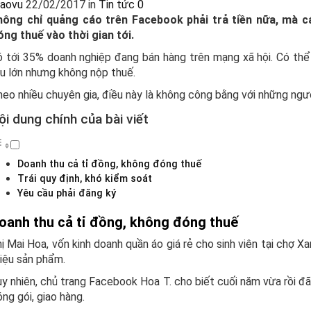
haovu
22/02/2017
in
Tin tức
0
hông chỉ quảng cáo trên Facebook phải trả tiền nữa, mà cá
ng thuế vào thời gian tới.
 tới 35% doanh nghiệp đang bán hàng trên mạng xã hội. Có thể 
u lớn nhưng không nộp thuế.
eo nhiều chuyên gia, điều này là không công bằng với những người
ội dung chính của bài viết
Doanh thu cả tỉ đồng, không đóng thuế
Trái quy định, khó kiểm soát
Yêu cầu phải đăng ký
oanh thu cả tỉ đồng, không đóng thuế
ị Mai Hoa, vốn kinh doanh quần áo giá rẻ cho sinh viên tại chợ X
iệu sản phẩm.
y nhiên, chủ trang Facebook Hoa T. cho biết cuối năm vừa rồi đã…
ng gói, giao hàng.