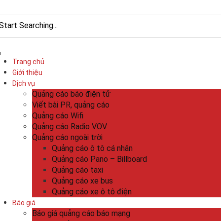
Trang chủ
Giới thiệu
Dịch vụ
Quảng cáo báo điện tử
Viết bài PR, quảng cáo
Quảng cáo Wifi
Quảng cáo Radio VOV
Quảng cáo ngoài trời
Quảng cáo ô tô cá nhân
Quảng cáo Pano – Billboard
Quảng cáo taxi
Quảng cáo xe bus
Quảng cáo xe ô tô điện
Báo giá
Báo giá quảng cáo báo mạng