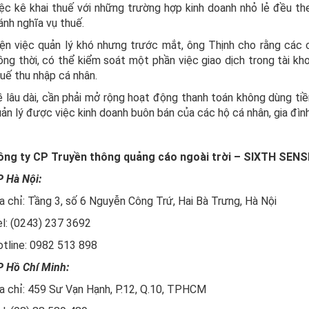
ệc kê khai thuế với những trường hợp kinh doanh nhỏ lẻ đều the
ánh nghĩa vụ thuế.
ện việc quản lý khó nhưng trước mắt, ông Thịnh cho rằng các 
ng thời, có thể kiểm soát một phần việc giao dịch trong tài kh
uế thu nhập cá nhân.
 lâu dài, cần phải mở rộng hoạt động thanh toán không dùng tiền
ản lý được việc kinh doanh buôn bán của các hộ cá nhân, gia đìn
ông ty CP Truyền thông quảng cáo ngoài trời – SIXTH SEN
 Hà Nội:
a chỉ: Tầng 3, số 6 Nguyễn Công Trứ, Hai Bà Trưng, Hà Nội
l: (0243) 237 3692
tline: 0982 513 898
P Hồ Chí Minh:
a chỉ: 459 Sư Vạn Hạnh, P.12, Q.10, TPHCM