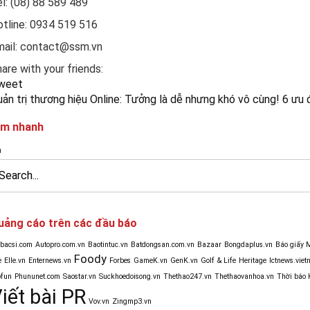
l: (08) 88 589 489
tline: 0934 519 516
mail: contact@ssm.vn
are with your friends:
weet
ản trị thương hiệu Online: Tưởng là dễ nhưng khó vô cùng!
6 ưu 
ìm nhanh
uảng cáo trên các đầu báo
obacsi.com
Autopro.com.vn
Baotintuc.vn
Batdongsan.com.vn
Bazaar
Bongdaplus.vn
Báo giấy 
Foody
e
Elle.vn
Enternews.vn
Forbes
GameK.vn
GenK.vn
Golf & Life
Heritage
Ictnews.viet
ofun
Phununet.com
Saostar.vn
Suckhoedoisong.vn
Thethao247.vn
Thethaovanhoa.vn
Thời báo 
iết bài PR
Vov.vn
Zingmp3.vn