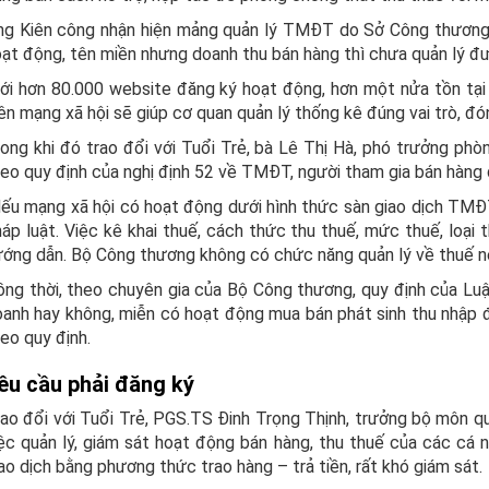
ng Kiên công nhận hiện mảng quản lý TMĐT do Sở Công thương T
ạt động, tên miền nhưng doanh thu bán hàng thì chưa quản lý đ
ới hơn 80.000 website đăng ký hoạt động, hơn một nửa tồn tại 
ên mạng xã hội sẽ giúp cơ quan quản lý thống kê đúng vai trò, đ
ong khi đó trao đổi với Tuổi Trẻ, bà Lê Thị Hà, phó trưởng p
eo quy định của nghị định 52 về TMĐT, người tham gia bán hàng
ếu mạng xã hội có hoạt động dưới hình thức sàn giao dịch TMĐT
áp luật. Việc kê khai thuế, cách thức thu thuế, mức thuế, loại
ớng dẫn. Bộ Công thương không có chức năng quản lý về thuế nên
ng thời, theo chuyên gia của Bộ Công thương, quy định của Luậ
anh hay không, miễn có hoạt động mua bán phát sinh thu nhập đế
eo quy định.
êu cầu phải đăng ký
ao đổi với Tuổi Trẻ, PGS.TS Đinh Trọng Thịnh, trưởng bộ môn quản
ệc quản lý, giám sát hoạt động bán hàng, thu thuế của các cá 
ao dịch bằng phương thức trao hàng – trả tiền, rất khó giám sát.