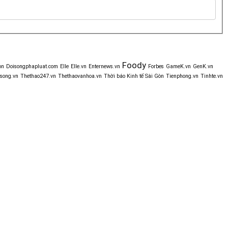
Foody
òn
Doisongphapluat.com
Elle
Elle.vn
Enternews.vn
Forbes
GameK.vn
GenK.vn
song.vn
Thethao247.vn
Thethaovanhoa.vn
Thời báo Kinh tế Sài Gòn
Tienphong.vn
Tinhte.vn