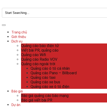
Trang chủ
Giới thiệu
Dịch vụ
Quảng cáo báo điện tử
Viết bài PR, quảng cáo
Quảng cáo Wifi
Quảng cáo Radio VOV
Quảng cáo ngoài trời
Quảng cáo ô tô cá nhân
Quảng cáo Pano – Billboard
Quảng cáo taxi
Quảng cáo xe bus
Quảng cáo xe ô tô điện
Báo giá
Báo giá quảng cáo báo mạng
Báo giá viết bài PR
Dự án