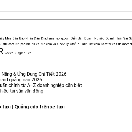
giấy Mua Bán
Báo Nhân Dân
Diadiemanuong.com
Diễn đàn Doanh Nghiệp
Doanh nhân Sài G
uatui.com
Nhipcaudautu.vn
Nld.com.vn
One2Fly
Otofun
Phununet.com
Saostar.vn
Suckhoedoi
R
Vov.vn
Zingmp3.vn
nh Năng & Ứng Dụng Chi Tiết 2026
lboard quảng cáo 2026
chuẩn chỉnh từ A–Z doanh nghiệp cần biết
hiệu tại sân vận động
 taxi
|
Quảng cáo trên xe taxi