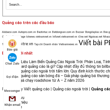
Quảng cáo trên các đầu báo
Alobacsi.com
Autopro.com.vn
Baotintuc.vn
Batdongsan.com.vn
Bazaar
Bongdaplus.vn
Báo 
Golf & Life
Heritage
Ictnews.vietnamnet.vn
Infonet.vietnamnet.vn
iOne.net
Ngoisao.net
Nhacc
Viết bài P
Tuoitre.vn
Tinmoi.vn
Tạp chí Doanh nhân
Vietnamnews.vn
Báo giá
Bài viết mới nhất
Chất Liệu Làm Biển Quảng Cáo Ngoài Trời: Phân Loại, Tí
Chat Zalo
Billboard quảng cáo là gì? Cập nhật đầy đủ thông tin bil
Biển quảng cáo ngoài trời tấm lớn: Quy định kích thước 
Biển quảng cáo sân bóng đá – Giải pháp quảng bá thương 
Gọi điện
Báo giá chạy roadshow từ A – Z năm 2026
Powered by
Viết quảng cáo
|
Quảng cáo ngoài trời
|
Quảng cáo
Messenger
Dịch vụ
Giới thiệu
Nhận email
Home