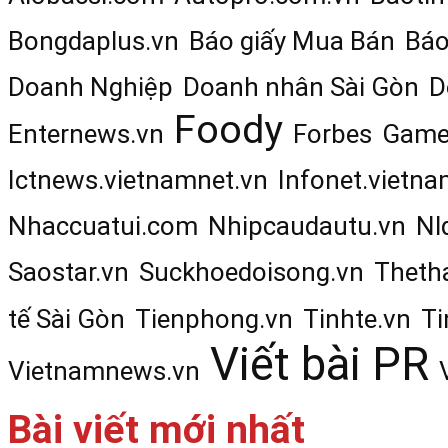
Bongdaplus.vn
Báo giấy Mua Bán
Báo
Doanh Nghiệp
Doanh nhân Sài Gòn
D
Foody
Enternews.vn
Forbes
Game
Ictnews.vietnamnet.vn
Infonet.vietna
Nhaccuatui.com
Nhipcaudautu.vn
Nl
Saostar.vn
Suckhoedoisong.vn
Theth
tế Sài Gòn
Tienphong.vn
Tinhte.vn
Ti
Viết bài PR
Vietnamnews.vn
Bài viết mới nhất