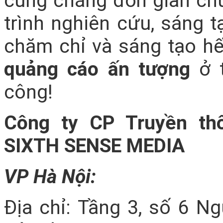
cũng chẳng đơn giản chú
trình nghiên cứu, sáng t
chăm chỉ và sáng tạo hế
quảng cáo ấn tượng
ở t
công!
Công ty CP Truyền th
SIXTH SENSE MEDIA
VP Hà Nội:
Địa chỉ: Tầng 3, số 6 N