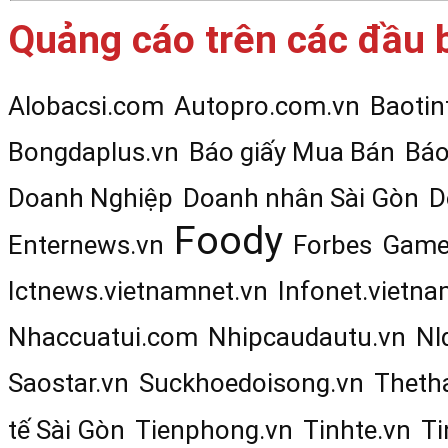
Quảng cáo trên các đầu 
Alobacsi.com
Autopro.com.vn
Baotin
Bongdaplus.vn
Báo giấy Mua Bán
Báo
Doanh Nghiệp
Doanh nhân Sài Gòn
D
Foody
Enternews.vn
Forbes
Game
Ictnews.vietnamnet.vn
Infonet.vietna
Nhaccuatui.com
Nhipcaudautu.vn
Nl
Saostar.vn
Suckhoedoisong.vn
Theth
tế Sài Gòn
Tienphong.vn
Tinhte.vn
Ti