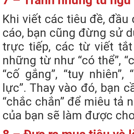
7 – Tránh những từ ngữ
Khi viết các tiêu đề, đầ
cáo, bạn cũng đừng sử d
trực tiếp, các từ viết tắ
những từ như “có thể”, “c
“cố gắng”, “tuy nhiên”,
lực”. Thay vào đó, bạn c
“chắc chắn” để miêu tả 
của bạn sẽ làm được cho