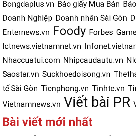
Bongdaplus.vn
Báo giấy Mua Bán
Báo
Doanh Nghiệp
Doanh nhân Sài Gòn
D
Foody
Enternews.vn
Forbes
Game
Ictnews.vietnamnet.vn
Infonet.vietna
Nhaccuatui.com
Nhipcaudautu.vn
Nl
Saostar.vn
Suckhoedoisong.vn
Theth
tế Sài Gòn
Tienphong.vn
Tinhte.vn
Ti
Viết bài PR
Vietnamnews.vn
Bài viết mới nhất