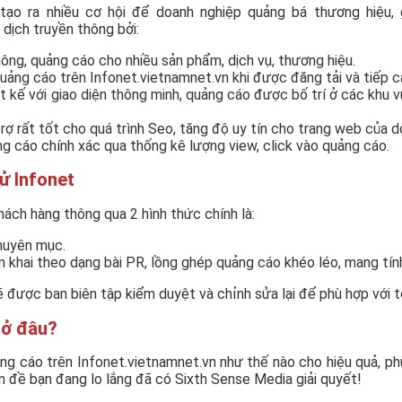
 tạo ra nhiều cơ hội để doanh nghiệp quảng bá thương hiệu, 
 dịch truyền thông bởi:
hông, quảng cáo cho nhiều sản phẩm, dịch vụ, thương hiệu.
quảng cáo trên Infonet.vietnamnet.vn khi được đăng tải và tiếp 
 kế với giao diện thông minh, quảng cáo được bố trí ở các khu 
ợ rất tốt cho quá trình Seo, tăng độ uy tín cho trang web của d
g cáo chính xác qua thống kê lượng view, click vào quảng cáo.
ử Infonet
hách hàng thông qua 2 hình thức chính là:
chuyên mục.
n khai theo dạng bài PR, lồng ghép quảng cáo khéo léo, mang tín
 được ban biên tập kiểm duyệt và chỉnh sửa lại để phù hợp với t
 ở đâu?
uảng cáo trên Infonet.vietnamnet.vn như thế nào cho hiệu quả, 
 đề bạn đang lo lắng đã có Sixth Sense Media giải quyết!