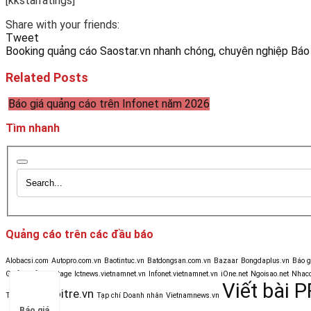
[kkstarratings]
Share with your friends:
Tweet
Booking quảng cáo Saostar.vn nhanh chóng, chuyên nghiệp
Báo
Related Posts
Báo giá quảng cáo trên Infonet năm 2026
Tìm nhanh
Quảng cáo trên các đầu báo
Alobacsi.com
Autopro.com.vn
Baotintuc.vn
Batdongsan.com.vn
Bazaar
Bongdaplus.vn
Báo 
Golf & Life
Heritage
Ictnews.vietnamnet.vn
Infonet.vietnamnet.vn
iOne.net
Ngoisao.net
Nhacc
Viết bài P
Tuoitre.vn
Tinmoi.vn
Tạp chí Doanh nhân
Vietnamnews.vn
Báo giá