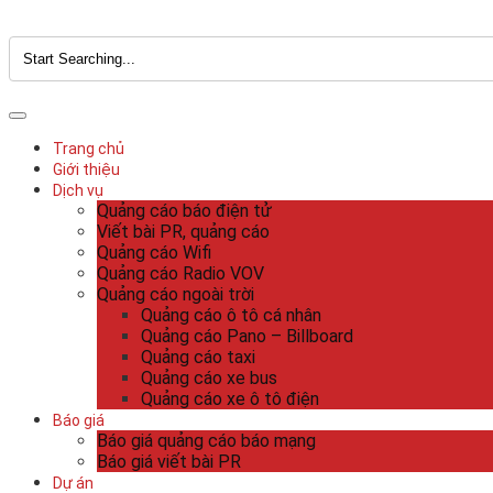
Trang chủ
Giới thiệu
Dịch vụ
Quảng cáo báo điện tử
Viết bài PR, quảng cáo
Quảng cáo Wifi
Quảng cáo Radio VOV
Quảng cáo ngoài trời
Quảng cáo ô tô cá nhân
Quảng cáo Pano – Billboard
Quảng cáo taxi
Quảng cáo xe bus
Quảng cáo xe ô tô điện
Báo giá
Báo giá quảng cáo báo mạng
Báo giá viết bài PR
Dự án