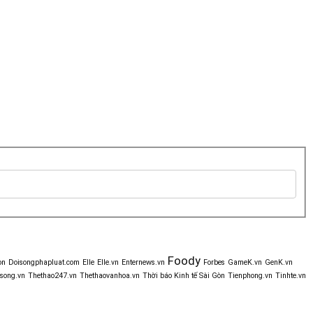
Foody
òn
Doisongphapluat.com
Elle
Elle.vn
Enternews.vn
Forbes
GameK.vn
GenK.vn
song.vn
Thethao247.vn
Thethaovanhoa.vn
Thời báo Kinh tế Sài Gòn
Tienphong.vn
Tinhte.vn