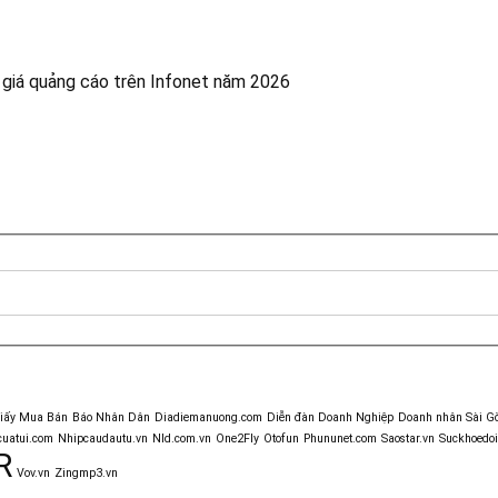
 giá quảng cáo trên Infonet năm 2026
giấy Mua Bán
Báo Nhân Dân
Diadiemanuong.com
Diễn đàn Doanh Nghiệp
Doanh nhân Sài G
uatui.com
Nhipcaudautu.vn
Nld.com.vn
One2Fly
Otofun
Phununet.com
Saostar.vn
Suckhoedoi
R
Vov.vn
Zingmp3.vn