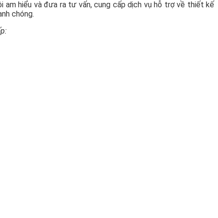
ôi am hiểu và đưa ra tư vấn, cung cấp dịch vụ hỗ trợ về thiết kế
anh chóng.
ếp: