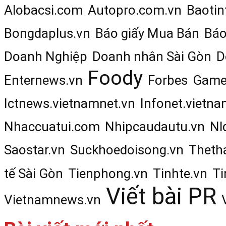
Alobacsi.com
Autopro.com.vn
Baotin
Bongdaplus.vn
Báo giấy Mua Bán
Báo
Doanh Nghiệp
Doanh nhân Sài Gòn
D
Foody
Enternews.vn
Forbes
Game
Ictnews.vietnamnet.vn
Infonet.vietna
Nhaccuatui.com
Nhipcaudautu.vn
Nl
Saostar.vn
Suckhoedoisong.vn
Theth
tế Sài Gòn
Tienphong.vn
Tinhte.vn
Ti
Viết bài PR
Vietnamnews.vn