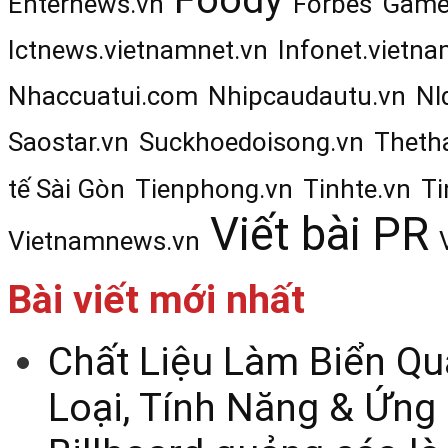
Enternews.vn
Forbes
Game
Ictnews.vietnamnet.vn
Infonet.vietna
Nhaccuatui.com
Nhipcaudautu.vn
Nl
Saostar.vn
Suckhoedoisong.vn
Theth
tế Sài Gòn
Tienphong.vn
Tinhte.vn
Ti
Viết bài PR
Vietnamnews.vn
Bài viết mới nhất
Chất Liệu Làm Biển Qu
Loại, Tính Năng & Ứng