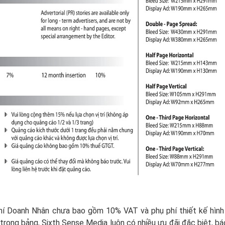
chí Doanh Nhân chưa bao gồm 10% VAT và phụ phí thiết kế hình
 trong bảng, Sixth Sense Media luôn có nhiều ưu đãi đặc biệt, bá