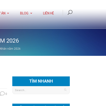
 ÁN
BLOG
LIÊN HỆ
M 2026
h Nhân năm 2026
TÌM NHANH
0