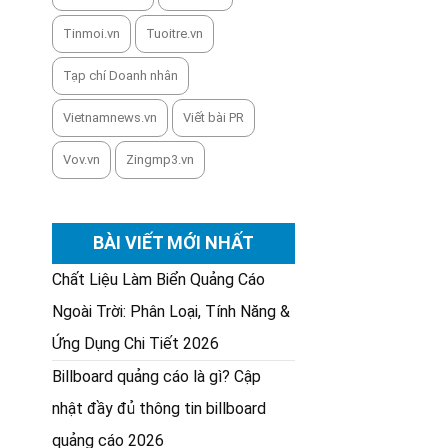
Tinmoi.vn
Tuoitre.vn
Tạp chí Doanh nhân
Vietnamnews.vn
Viết bài PR
Vov.vn
Zingmp3.vn
BÀI VIẾT MỚI NHẤT
Chất Liệu Làm Biển Quảng Cáo
Ngoài Trời: Phân Loại, Tính Năng &
Ứng Dụng Chi Tiết 2026
Billboard quảng cáo là gì? Cập
nhật đầy đủ thông tin billboard
quảng cáo 2026