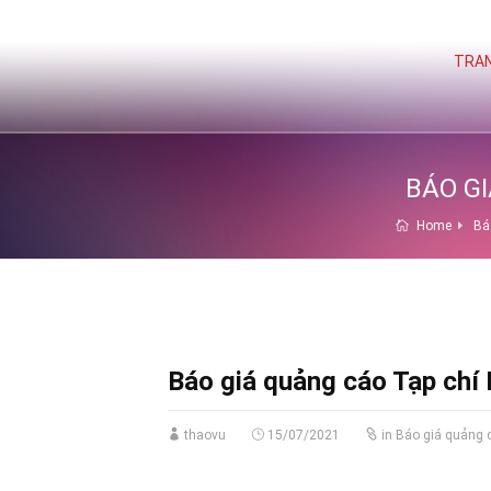
TRAN
BÁO G
Home
Bá
Báo giá quảng cáo Tạp ch
thaovu
15/07/2021
in
Báo giá quảng c