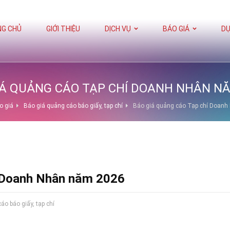
G CHỦ
GIỚI THIỆU
DỊCH VỤ
BÁO GIÁ
DỰ
IÁ QUẢNG CÁO TẠP CHÍ DOANH NHÂN NĂ
o giá
Báo giá quảng cáo báo giấy, tạp chí
Báo giá quảng cáo Tạp chí Doan
í Doanh Nhân năm 2026
áo báo giấy, tạp chí