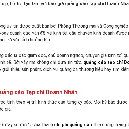
tiếp, hỗ trợ tận tâm với
báo giá quảng cáo tạp chí Doanh Nh
ông uy tín được xuất bản bởi Phòng Thương mại và Công nghiệp
xoay quanh các vấn đề về kinh tế, câu chuyện kinh doanh được
ếng, có sức ảnh hưởng lớn.
g đảo là các giám đốc, chủ doanh nghiệp, chuyên gia kinh tế, qu
inh tế. Bởi vậy mà không chỉ đưa tin tức,
quảng cáo tạp chí D
 giới thiệu sản phẩm, dịch vụ, quảng bá thương hiệu hay tìm kiế
quảng cáo Tạp chí Doanh Nhân
c tính theo vị trí, hình thức của từng kỳ báo. Mỗi kỳ báo được
c giả.
ới đây sẽ được chia thành
chi phí quảng cáo
theo từng trang,