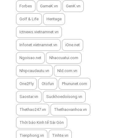
Forbes
GameK.vn
GenK.vn
Golf & Life
Heritage
Ictnews.vietnamnet.vn
Infonet.vietnamnet.vn
iOne.net
Ngoisao.net
Nhaccuatui.com
Nhipcaudautu.vn
Nld.com.vn
One2Fly
Otofun
Phununet.com
Saostar.vn
Suckhoedoisong.vn
Thethao247.vn
Thethaovanhoa.vn
Thời báo Kinh tế Sài Gòn
Tienphong.vn
Tinhte.vn