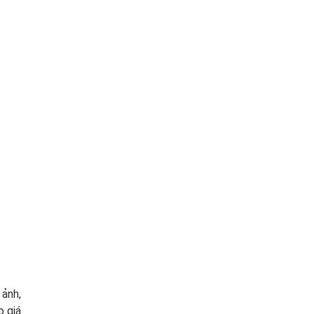
 ảnh,
o giá