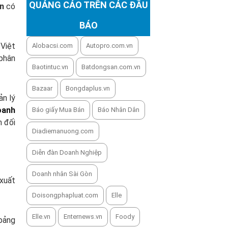
QUẢNG CÁO TRÊN CÁC ĐẦU
ân
có
BÁO
 Việt
Alobacsi.com
Autopro.com.vn
 phân
Baotintuc.vn
Batdongsan.com.vn
Bazaar
Bongdaplus.vn
ản lý
oanh
Báo giấy Mua Bán
Báo Nhân Dân
m đối
Diadiemanuong.com
Diễn đàn Doanh Nghiệp
Doanh nhân Sài Gòn
 xuất
Doisongphapluat.com
Elle
Elle.vn
Enternews.vn
Foody
 bảng