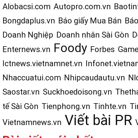
Alobacsi.com
Autopro.com.vn
Baotin
Bongdaplus.vn
Báo giấy Mua Bán
Báo
Doanh Nghiệp
Doanh nhân Sài Gòn
D
Foody
Enternews.vn
Forbes
Game
Ictnews.vietnamnet.vn
Infonet.vietna
Nhaccuatui.com
Nhipcaudautu.vn
Nl
Saostar.vn
Suckhoedoisong.vn
Theth
tế Sài Gòn
Tienphong.vn
Tinhte.vn
Ti
Viết bài PR
Vietnamnews.vn