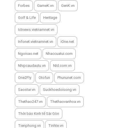
Forbes
GameK.vn
GenK.vn
Golf & Life
Heritage
Ictnews.vietnamnet.vn
Infonet.vietnamnet.vn
iOne.net
Ngoisao.net
Nhaccuatui.com
Nhipcaudautu.vn
Nld.com.vn
One2Fly
Otofun
Phununet.com
Saostar.vn
Suckhoedoisong.vn
Thethao247.vn
Thethaovanhoa.vn
Thời báo Kinh tế Sài Gòn
Tienphong.vn
Tinhte.vn