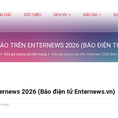
G CHỦ
GIỚI THIỆU
DỊCH VỤ
BÁO GIÁ
DỰ
ÁO TRÊN ENTERNEWS 2026 (BÁO ĐIỆN 
Báo giá quảng cáo báo mạng
Báo giá quảng cáo trên Enternews 2026 (Báo 
ternews 2026 (Báo điện tử Enternews.vn)
o mạng