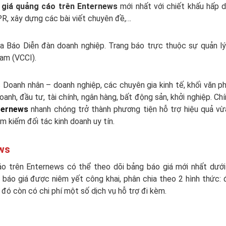
 giá quảng cáo trên Enternews
mới nhất với chiết khấu hấp 
PR, xây dựng các bài viết chuyên đề,…
ủa Báo Diễn đàn doanh nghiệp. Trang báo trực thuộc sự quản l
am (VCCI).
oanh nhân – doanh nghiệp, các chuyên gia kinh tế, khối văn p
nh, đầu tư, tài chính, ngân hàng, bất động sản, khởi nghiệp. Chí
ternews
nhanh chóng trở thành phương tiện hỗ trợ hiệu quả v
m kiếm đối tác kinh doanh uy tín.
ws
áo trên Enternews có thể theo dõi bảng báo giá mới nhất dướ
báo giá được niêm yết công khai, phân chia theo 2 hình thức:
đó còn có chi phí một số dịch vụ hỗ trợ đi kèm.