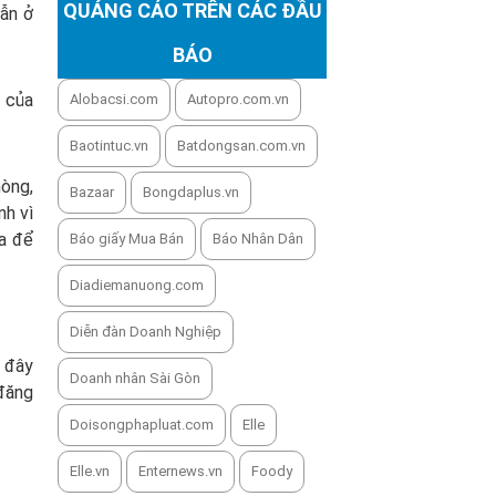
QUẢNG CÁO TRÊN CÁC ĐẦU
dẫn ở
BÁO
ý của
Alobacsi.com
Autopro.com.vn
Baotintuc.vn
Batdongsan.com.vn
hòng,
Bazaar
Bongdaplus.vn
nh vì
ừa để
Báo giấy Mua Bán
Báo Nhân Dân
Diadiemanuong.com
Diễn đàn Doanh Nghiệp
i đây
Doanh nhân Sài Gòn
 đăng
Doisongphapluat.com
Elle
Elle.vn
Enternews.vn
Foody