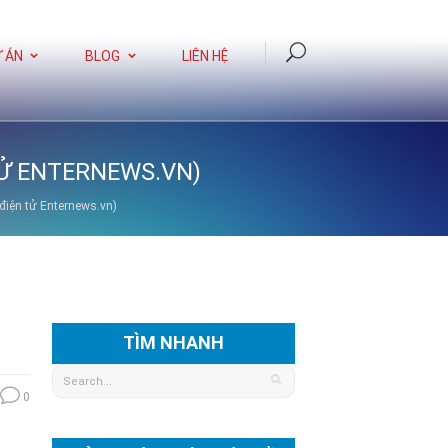
 ÁN
BLOG
LIÊN HỆ
TỬ ENTERNEWS.VN)
điện tử Enternews.vn)
TÌM NHANH
0