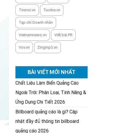
Tinmoi.vn
Tuoitre.vn
Tạp chí Doanh nhân
Vietnamnews.vn
Viết bài PR
Vov.vn
Zingmp3.vn
BÀI VIẾT MỚI NHẤT
Chất Liệu Làm Biển Quảng Cáo
Ngoài Trời: Phân Loại, Tính Năng &
Ứng Dụng Chi Tiết 2026
Billboard quảng cáo là gì? Cập
nhật đầy đủ thông tin billboard
quảng cáo 2026