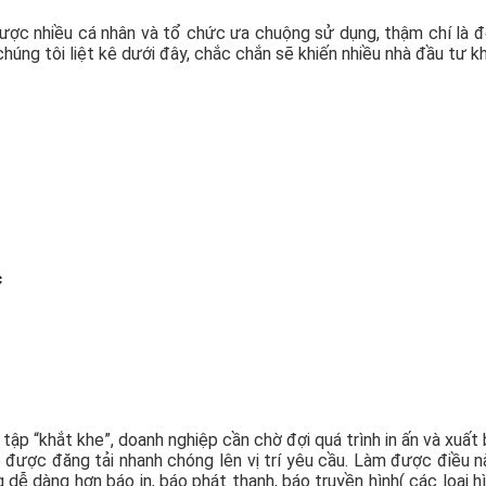
ược nhiều cá nhân và tổ chức ưa chuộng sử dụng, thậm chí là đ
húng tôi liệt kê dưới đây, chắc chắn sẽ khiến nhiều nhà đầu tư k
c
 tập “khắt khe”, doanh nghiệp cần chờ đợi quá trình in ấn và xuấ
 được đăng tải nhanh chóng lên vị trí yêu cầu. Làm được điều nà
 dễ dàng hơn báo in, báo phát thanh, báo truyền hình( các loại h