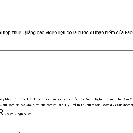
i nộp thuế
Quảng cáo video liệu có là bước đi mạo hiểm của Fa
giấy Mua Bán
Báo Nhân Dân
Diadiemanuong.com
Diễn đàn Doanh Nghiệp
Doanh nhân Sài G
uatui.com
Nhipcaudautu.vn
Nld.com.vn
One2Fly
Otofun
Phununet.com
Saostar.vn
Suckhoedoi
R
Vov.vn
Zingmp3.vn