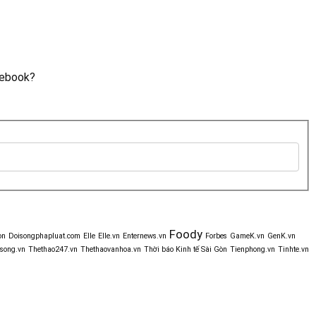
cebook?
Foody
òn
Doisongphapluat.com
Elle
Elle.vn
Enternews.vn
Forbes
GameK.vn
GenK.vn
song.vn
Thethao247.vn
Thethaovanhoa.vn
Thời báo Kinh tế Sài Gòn
Tienphong.vn
Tinhte.vn