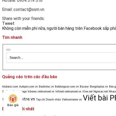
Hotline: 0934 519 516
Email: contact@ssm.vn
Share with your friends:
Tweet
Không còn miễn phí nữa, người bán hàng trên Facebook sắp phả
Tìm nhanh
Quảng cáo trên các đầu báo
Alobacsi.com
Autopro.com.vn
Baotintuc.vn
Batdongsan.com.vn
Bazaar
Bongdaplus.vn
Báo 
Golf & Life
Heritage
Ictnews.vietnamnet.vn
Infonet.vietnamnet.vn
iOne.net
Ngoisao.net
Nhacc
Viết bài P
Tuoitre.vn
Tinmoi.vn
Tạp chí Doanh nhân
Vietnamnews.vn
Báo giá
Bài viết mới nhất