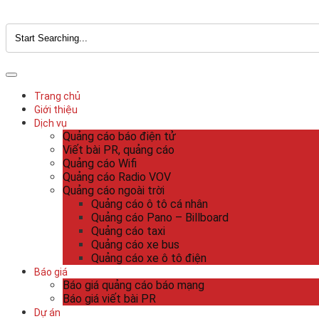
Trang chủ
Giới thiệu
Dịch vụ
Quảng cáo báo điện tử
Viết bài PR, quảng cáo
Quảng cáo Wifi
Quảng cáo Radio VOV
Quảng cáo ngoài trời
Quảng cáo ô tô cá nhân
Quảng cáo Pano – Billboard
Quảng cáo taxi
Quảng cáo xe bus
Quảng cáo xe ô tô điện
Báo giá
Báo giá quảng cáo báo mạng
Báo giá viết bài PR
Dự án